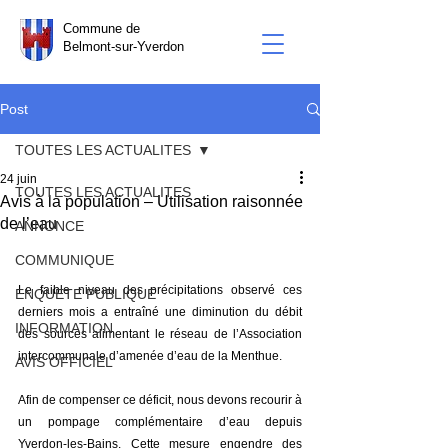
Commune de
Belmont-sur-Yverdon
Post
TOUTES LES ACTUALITES
24 juin
TOUTES LES ACTUALITES
Avis à la population – Utilisation raisonnée
de l’eau
ANNONCE
COMMUNIQUE
Le faible niveau des précipitations observé ces 
ENQUETE PUBLIQUE
derniers mois a entraîné une diminution du débit 
INFORMATION
des sources alimentant le réseau de l’Association 
intercommunale d’amenée d’eau de la Menthue.
AVIS OFFICIEL
Afin de compenser ce déficit, nous devons recourir à 
un pompage complémentaire d’eau depuis 
Yverdon-les-Bains. Cette mesure engendre des 